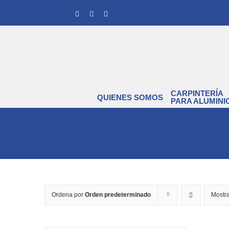
Saltar
Facebook
Instagram
YouTube
al
contenido
CARPINTERÍA
QUIENES SOMOS
PARA ALUMINI
Ordena por
Orden predeterminado
Mostr