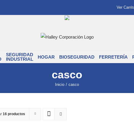
Ver Carrit
SEGURIDAD
HOGAR
BIOSEGURIDAD
FERRETERÍA
O
INDUSTRIAL
casco
Inicio
/
casco
ar
16 productos