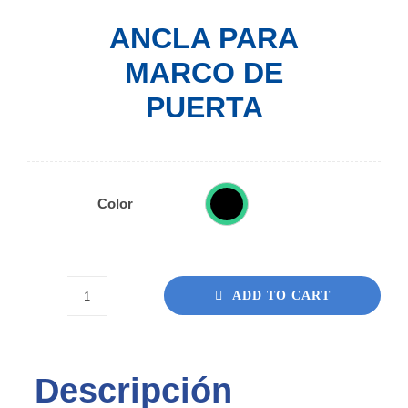
ANCLA PARA
MARCO DE
PUERTA
Color
ADD TO CART
ANCLA
PARA
MARCO
Descripción
DE