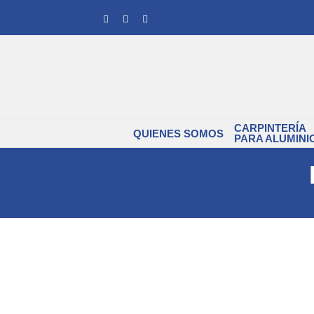
Saltar
Facebook
Instagram
YouTube
al
contenido
CARPINTERÍA
QUIENES SOMOS
PARA ALUMINI