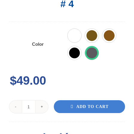
# 4

Color
$
49.00
ADD TO CART
SEGURO
HALLEY
#