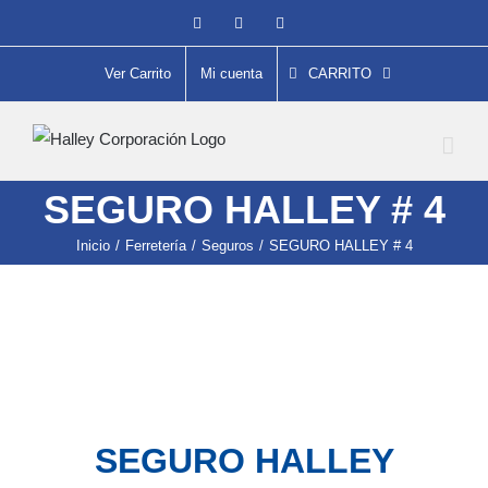
Saltar
Facebook
Instagram
YouTube
al
contenido
Ver Carrito
Mi cuenta
CARRITO
SEGURO HALLEY # 4
Inicio
/
Ferretería
/
Seguros
/
SEGURO HALLEY # 4
SEGURO HALLEY