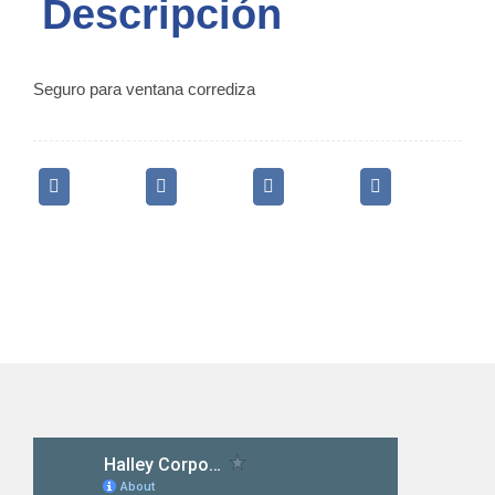
Descripción
4
quantity
Seguro para ventana corrediza