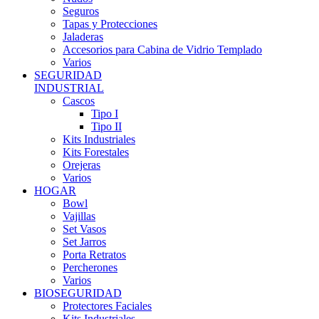
Seguros
Tapas y Protecciones
Jaladeras
Accesorios para Cabina de Vidrio Templado
Varios
SEGURIDAD
INDUSTRIAL
Cascos
Tipo I
Tipo II
Kits Industriales
Kits Forestales
Orejeras
Varios
HOGAR
Bowl
Vajillas
Set Vasos
Set Jarros
Porta Retratos
Percherones
Varios
BIOSEGURIDAD
Protectores Faciales
Kits Industriales