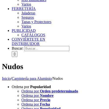
Varios
FERRETERÍA
Jaladeras
Seguros
Tapas y Protectores
Varios
PUBLICIDAD
CATÁLOGOS
CONVIÉRTETE EN
DISTRIBUIDOR
Buscar:
Nudos
Inicio
/
Carpintería para Aluminio
/
Nudos
Ordena por
Popularidad
Ordena por
Orden predeterminado
Ordena por
Nombre
Ordena por
Precio
Ordena por
Fecha
Ordena por
Popularidad