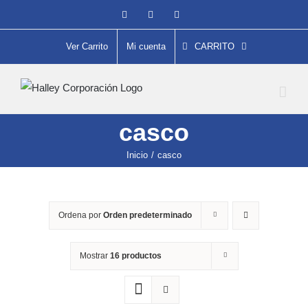
Saltar
Facebook
Instagram
YouTube
al
contenido
Ver Carrito
Mi cuenta
CARRITO
casco
Inicio
/
casco
Ordena por
Orden predeterminado
Mostrar
16 productos